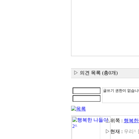
▷ 의견 목록 (총0개)
△위쪽 :
행복한 
▷현재 :
우리^