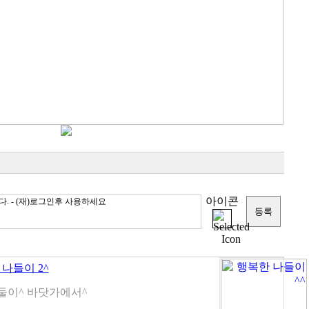
아이콘
나들이 2^
 둘이^ 바닷가에서^