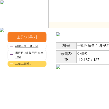
소망키우기
제목
우리^ 둘이^ 바닷
재활프로그램안내
몸튼튼, 마음튼튼 프로
등록자
아름이
그램
IP
112.167.x.187
프로그램후기