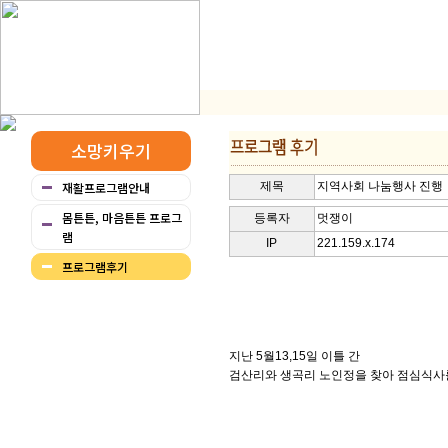
소망키우기
재활프로그램안내
제목
지역사회 나눔행사 진행
몸튼튼, 마음튼튼 프로그
등록자
멋쟁이
램
IP
221.159.x.174
프로그램후기
지난 5월13,15일 이틀 간
검산리와 생곡리 노인정을 찾아 점심식사