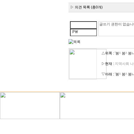
▷ 의견 목록 (총0개)
△위쪽 :
'봄^ 봄^ 봄
▷현재 :
지역사회 나
▽아래 :
'봄^ 봄^ 봄