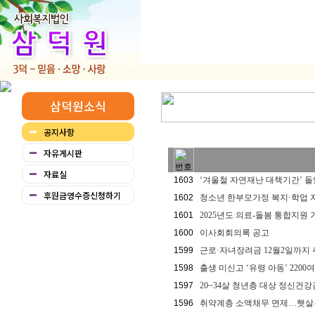
삼덕원소식
공지사항
자유게시판
자료실
1603
‘겨울철 자연재난 대책기간’ 돌
후원금영수증신청하기
1602
청소년 한부모가정 복지·학업 지
1601
2025년도 의료-돌봄 통합지원 
1600
이사회회의록 공고
1599
근로·자녀장려금 12월2일까지
1598
출생 미신고 ‘유령 아동’ 2200
1597
20~34살 청년층 대상 정신건
1596
취약계층 소액채무 면제…햇살론