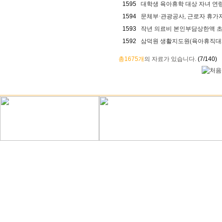
1595
대학생 육아휴학 대상 자녀 연령 '
1594
문체부·관광공사, 근로자 휴가지원
1593
작년 의료비 본인부담상한액 초과한
1592
삼덕원 생활지도원(육아휴직대체
총1675개
의 자료가 있습니다.
(7/140)