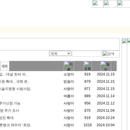
입…대설·한파 피..
소망이
919
2024.11.15
원 확대…국회 본..
믿음이
879
2024.11.15
기술지원형 시범사업..
사랑이
871
2024.11.15
여름이
889
2024.11.14
 추가신청 가능
사랑이
956
2024.11.12
여명 추가 조사
사랑이
870
2024.11.04
강검진 확대
사랑이
919
2024.10.24
뱅크 채무자 ‘최장..
사랑이
1018
2024.10.04