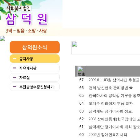
삼덕원소식
공지사항
자유게시판
자료실
67
2009.01.~03월 삼덕재단 후원
후원금영수증신청하기
66
전화 발신번호 관리방법 ☎
65
한국마사회 공익성 기부금 공
64
오폐수 정화장치 부품 교환
63
삼덕재단 정기이사회 성료.
62
2008 장애인통계(한국장애인 
61
삼덕재단 정기이사회 개최 장소
60
2009년 장애인복지시책