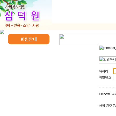
삼덕원소개
삼덕원현
재활프
회원안내